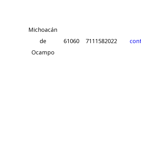
Michoacán
de
61060
7111582022
con
Ocampo